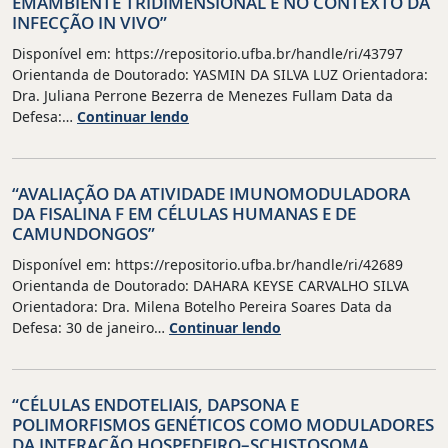
EMAMBIENTE TRIDIMENSIONAL E NO CONTEXTO DA
INFECÇÃO IN VIVO”
Disponível em: https://repositorio.ufba.br/handle/ri/43797
Orientanda de Doutorado: YASMIN DA SILVA LUZ Orientadora:
Dra. Juliana Perrone Bezerra de Menezes Fullam Data da
“MODULAÇÃO
Defesa:…
Continuar lendo
DA
MIGRAÇÃO
DE
“AVALIAÇÃO DA ATIVIDADE IMUNOMODULADORA
MACRÓFAGOS
DA FISALINA F EM CÉLULAS HUMANAS E DE
E
CAMUNDONGOS”
CÉLULAS
DENDRÍTICASPOR
Disponível em: https://repositorio.ufba.br/handle/ri/42689
LEISHMANIA:
Orientanda de Doutorado: DAHARA KEYSE CARVALHO SILVA
ALTERAÇÕES
Orientadora: Dra. Milena Botelho Pereira Soares Data da
FUNCIONAIS
“AVALIAÇÃO
Defesa: 30 de janeiro…
Continuar lendo
E
DA
MOLECULARES
ATIVIDADE
EMAMBIENTE
IMUNOMODULADORA
“CÉLULAS ENDOTELIAIS, DAPSONA E
TRIDIMENSIONAL
DA
POLIMORFISMOS GENÉTICOS COMO MODULADORES
E
FISALINA
DA INTERAÇÃO HOSPEDEIRO–SCHISTOSOMA