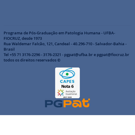
Programa de Pós-Graduação em Patologia Humana - UFBA-
FIOCRUZ, desde 1973
Rua Waldemar Falcão, 121, Candeal - 40.296-710 - Salvador-Bahia -
Brasil
Tel +55 71 3176-2296 - 3176-2321 - pgpat@ufba.br e pgpat@fiocruz.br
todos os direitos reservados ©