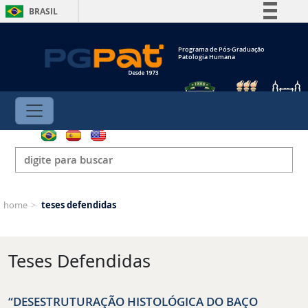
BRASIL
Simplifique!
Programa de Pós-Graduação
Comunica BR
Patologia Humana
Participe
Acesso à informação
Legislação
Canais
home
>
teses defendidas
Teses Defendidas
“DESESTRUTURAÇÃO HISTOLÓGICA DO BAÇO