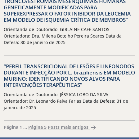
TRONCO/ESTROMAIS MESENQUIMAIS HUMANAS
CELL-
GENETICAMENTE MODIFICADAS PARA
IN-
SUPEREXPRESSAR O FATOR INIBIDOR DA LEUCEMIA
CELL
EM MODELO DE ISQUEMIA CRÍTICA DE MEMBROS”
NO
Orientanda de Doutorado: GIRLAINE CAFÉ SANTOS
CARCINOMA
Orientadora: Dra. Milena Botelho Pereira Soares Data da
ORAL
Defesa: 30 de janeiro de 2025
DE
CÉLULAS
ESCAMOSAS”
“PERFIL TRANSCRICIONAL DE LESÕES E LINFONODOS
DURANTE INFECÇÃO POR L. braziliensis EM MODELO
MURINO: IDENTIFICANDO NOVOS ALVOS PARA
INTERVENÇÕES TERAPÊUTICAS”
Orientanda de Doutorado: JÉSSICA LOBO DA SILVA
Orientador: Dr. Leonardo Paiva Farias Data da Defesa: 31 de
janeiro de 2025
Paginação
Página 1
…
Página 5
Posts
mais antigos
de