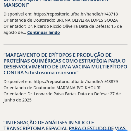
NO
F
MANSONI”
CONTEXTO
EM
DA
CÉLULAS
Disponível em: https://repositorio.ufba.br/handle/ri/43718
INFECÇÃO
HUMANAS
Orientanda de Doutorado: BRUNA OLIVEIRA LOPES SOUZA
IN
E
Orientador: Dr. Ricardo Riccio Oliveira Data da Defesa: 15 de
VIVO”
“CÉLULAS
DE
agosto de…
Continuar lendo
ENDOTELIAIS,
CAMUNDONGOS”
DAPSONA
E
“MAPEAMENTO DE EPÍTOPOS E PRODUÇÃO DE
POLIMORFISMOS
PROTEÍNAS QUIMÉRICAS COMO ESTRATÉGIA PARA O
GENÉTICOS
DESENVOLVIMENTO DE UMA VACINA MULTIEPÍTOPO
COMO
CONTRA Schistosoma mansoni”
MODULADORES
DA
Disponível em: https://repositorio.ufba.br/handle/ri/43879
INTERAÇÃO
Orientanda de Doutorado: MARIANA IVO KHOURI
HOSPEDEIRO–
Orientador: Dr. Leonardo Paiva Farias Data da Defesa: 27 de
SCHISTOSOMA
junho de 2025
MANSONI”
“INTEGRAÇÃO DE ANÁLISES IN SILICO E
TRANSCRIPTOMA ESPACIAL PARA O ESTUDO DE VIAS