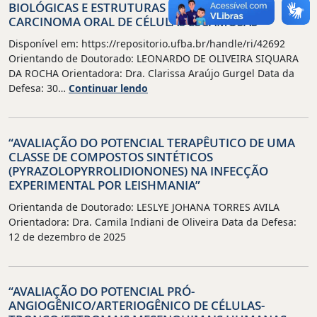
BIOLÓGICAS E ESTRUTURAS CELL-IN-CELL NO
CARCINOMA ORAL DE CÉLULAS ESCAMOSAS”
Disponível em: https://repositorio.ufba.br/handle/ri/42692
Orientando de Doutorado: LEONARDO DE OLIVEIRA SIQUARA
DA ROCHA Orientadora: Dra. Clarissa Araújo Gurgel Data da
“INTEGRAÇÃO
Defesa: 30…
Continuar lendo
DE
ANÁLISES
IN
“AVALIAÇÃO DO POTENCIAL TERAPÊUTICO DE UMA
SILICO
CLASSE DE COMPOSTOS SINTÉTICOS
E
(PYRAZOLOPYRROLIDIONONES) NA INFECÇÃO
TRANSCRIPTOMA
EXPERIMENTAL POR LEISHMANIA”
ESPACIAL
PARA
Orientanda de Doutorado: LESLYE JOHANA TORRES AVILA
O
Orientadora: Dra. Camila Indiani de Oliveira Data da Defesa:
ESTUDO
12 de dezembro de 2025
DE
VIAS
BIOLÓGICAS
“AVALIAÇÃO DO POTENCIAL PRÓ-
E
ANGIOGÊNICO/ARTERIOGÊNICO DE CÉLULAS-
ESTRUTURAS