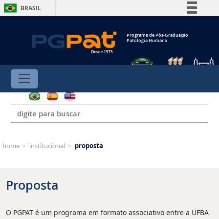
BRASIL
Simplifique!
Programa de Pós-Graduação
Comunica BR
Patologia Humana
Participe
Acesso à informação
Legislação
Canais
home
>
institucional
>
proposta
Proposta
O PGPAT é um programa em formato associativo entre a UFBA