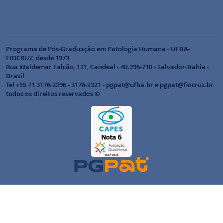
Programa de Pós-Graduação em Patologia Humana - UFBA-
FIOCRUZ, desde 1973
Rua Waldemar Falcão, 121, Candeal - 40.296-710 - Salvador-Bahia -
Brasil
Tel +55 71 3176-2296 - 3176-2321 - pgpat@ufba.br e pgpat@fiocruz.br
todos os direitos reservados ©