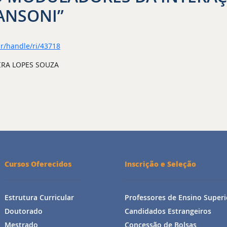
ANSONI”
br/handle/ri/43718
EIRA LOPES SOUZA
Cursos Oferecidos
Inscrição e Seleção
Estrutura Curricular
Professores de Ensino Superi
Doutorado
Candidados Estrangeiros
Mestrado
Concessão de Bolsas