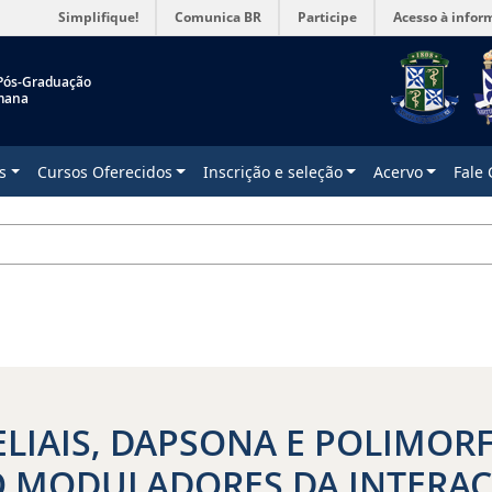
Simplifique!
Comunica BR
Participe
Acesso à infor
Pós-Graduação
mana
s
Cursos Oferecidos
Inscrição e seleção
Acervo
Fale
ELIAIS, DAPSONA E POLIMOR
 MODULADORES DA INTERAÇ