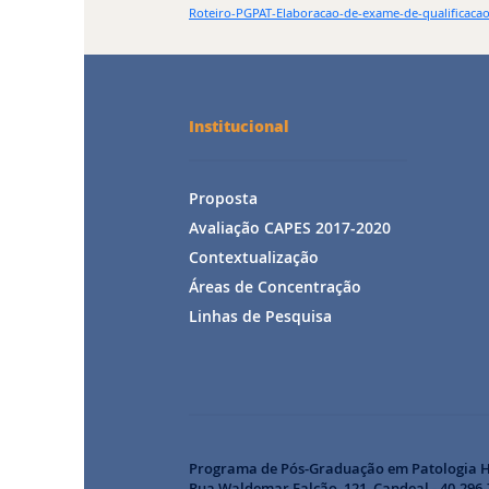
Roteiro-PGPAT-Elaboracao-de-exame-de-qualificaca
Institucional
Proposta
Avaliação CAPES 2017-2020
Contextualização
Áreas de Concentração
Linhas de Pesquisa
Programa de Pós-Graduação em Patologia 
Rua Waldemar Falcão, 121, Candeal - 40.296-7