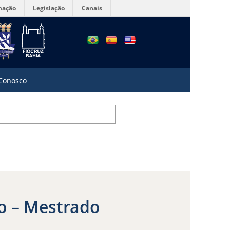
mação
Legislação
Canais
 Conosco
ão – Mestrado