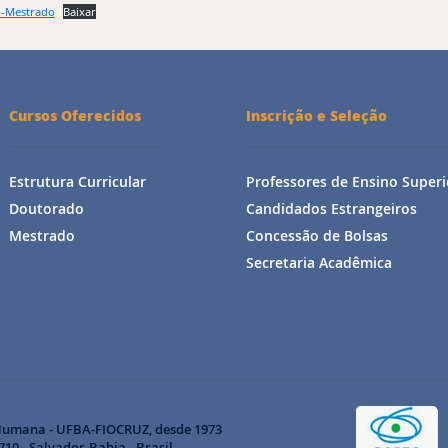
o-Mestrado
Baixar
Cursos Oferecidos
Inscrição e Seleção
Estrutura Curricular
Professores de Ensino Superi
Doutorado
Candidados Estrangeiros
Mestrado
Concessão de Bolsas
Secretaria Acadêmica
Humana - UFBA-FIOCRUZ, desde 1973
10 - Salvador-Bahia - Brasil