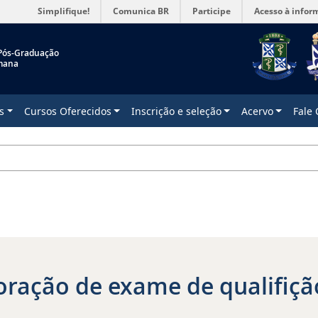
Simplifique!
Comunica BR
Participe
Acesso à infor
Pós-Graduação
mana
s
Cursos Oferecidos
Inscrição e seleção
Acervo
Fale
oração de exame de qualifiç