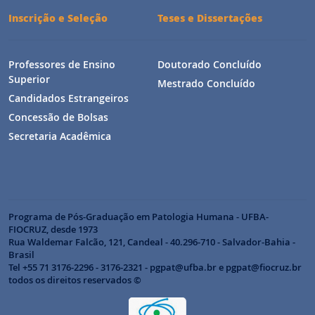
Inscrição e Seleção
Teses e Dissertações
Professores de Ensino
Doutorado Concluído
Superior
Mestrado Concluído
Candidados Estrangeiros
Concessão de Bolsas
Secretaria Acadêmica
Programa de Pós-Graduação em Patologia Humana - UFBA-
FIOCRUZ, desde 1973
Rua Waldemar Falcão, 121, Candeal - 40.296-710 - Salvador-Bahia -
Brasil
Tel +55 71 3176-2296 - 3176-2321 - pgpat@ufba.br e pgpat@fiocruz.br
todos os direitos reservados ©