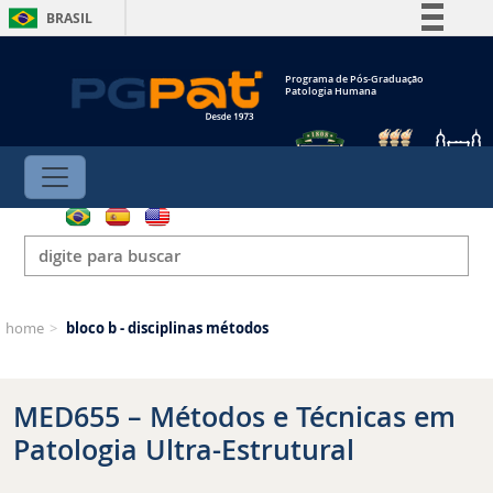
BRASIL
Simplifique!
Programa de Pós-Graduação
Comunica BR
Patologia Humana
Participe
Acesso à informação
Legislação
Canais
home
>
bloco b - disciplinas métodos
MED655 – Métodos e Técnicas em
Patologia Ultra-Estrutural