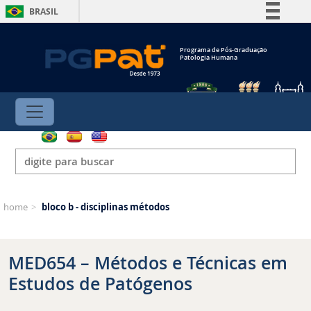
BRASIL
Simplifique!
Programa de Pós-Graduação
Comunica BR
Patologia Humana
Participe
Acesso à informação
Legislação
Canais
home
>
bloco b - disciplinas métodos
MED654 – Métodos e Técnicas em
Estudos de Patógenos