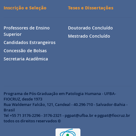
Inscrição e Seleção
Teses e Dissertações
Professores de Ensino
Doutorado Concluído
Superior
Mestrado Concluído
Candidados Estrangeiros
Concessão de Bolsas
Secretaria Acadêmica
Programa de Pós-Graduação em Patologia Humana - UFBA-
FIOCRUZ, desde 1973
Rua Waldemar Falcão, 121, Candeal - 40.296-710 - Salvador-Bahia -
Brasil
Tel +55 71 3176-2296 - 3176-2321 - pgpat@ufba.br e pgpat@fiocruz.br
todos os direitos reservados ©