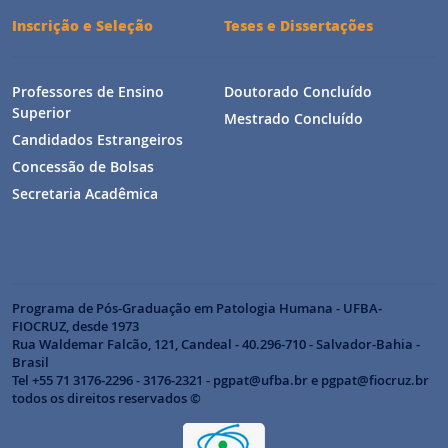
Inscrição e Seleção
Teses e Dissertações
Professores de Ensino
Doutorado Concluído
Superior
Mestrado Concluído
Candidados Estrangeiros
Concessão de Bolsas
Secretaria Acadêmica
Programa de Pós-Graduação em Patologia Humana - UFBA-
FIOCRUZ, desde 1973
Rua Waldemar Falcão, 121, Candeal - 40.296-710 - Salvador-Bahia -
Brasil
Tel +55 71 3176-2296 - 3176-2321 - pgpat@ufba.br e pgpat@fiocruz.br
todos os direitos reservados ©