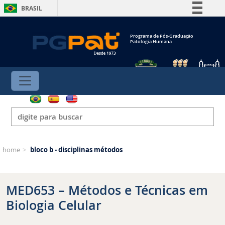
BRASIL
Simplifique!
Programa de Pós-Graduação
Comunica BR
Patologia Humana
Participe
Acesso à informação
Legislação
Canais
home
>
bloco b - disciplinas métodos
MED653 – Métodos e Técnicas em
Biologia Celular