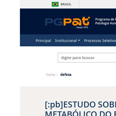
BRASIL
Programa de 
Patologia Hu
Principal
Institucional
Processos Seletivo
home
>
defesa
[:pb]ESTUDO SOB
METABÓLICO DO 