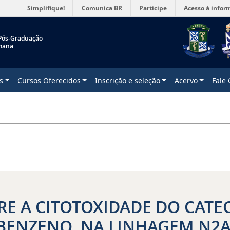
Simplifique!
Comunica BR
Participe
Acesso à infor
Pós-Graduação
mana
s
Cursos Oferecidos
Inscrição e seleção
Acervo
Fale
RE A CITOTOXIDADE DO CATE
BENZENO, NA LINHAGEM N2A