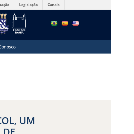
mação
Legislação
Canais
 Conosco
COL, UM
 DE