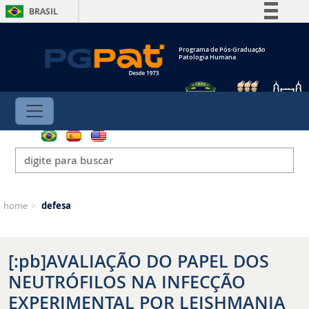
BRASIL
Simplifique!
Programa de Pós-Graduação
Comunica BR
Patologia Humana
Participe
Acesso à informação
Legislação
Canais
home
>
defesa
[:pb]AVALIAÇÃO DO PAPEL DOS
NEUTRÓFILOS NA INFECÇÃO
EXPERIMENTAL POR LEISHMANIA