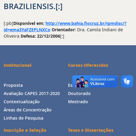
BRAZILIENSIS.[:]
[:pb]
Disponível em:
http://www.bahia.fiocruz.br/igmdisc/?
id=ema3YaFZEPLNXCo
Orientador:
Dra.
Camila Indiani de
Oliveira
Defesa: 22/12/2006
[:]
Institucional
Cursos Oferecidos
Proposta
Estrutura Curricular
Avaliação CAPES 2017-2020
Doutorado
Contextualização
Mestrado
Áreas de Concentração
Linhas de Pesquisa
Inscrição e Seleção
Teses e Dissertações