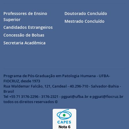
Professores de Ensino
Doutorado Concluído
Superior
Mestrado Concluído
Candidados Estrangeiros
Concessão de Bolsas
Secretaria Acadêmica
Programa de Pós-Graduação em Patologia Humana - UFBA-
FIOCRUZ, desde 1973
Rua Waldemar Falcão, 121, Candeal - 40.296-710 - Salvador-Bahia -
Brasil
Tel +55 71 3176-2296 - 3176-2321 - pgpat@ufba.br e pgpat@fiocruz.br
todos os direitos reservados ©