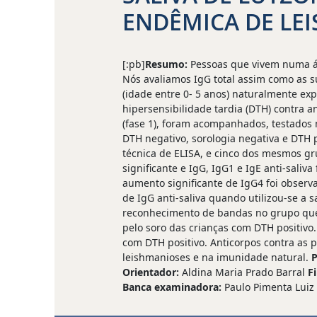
ENDÊMICA DE LEI
[:pb]
Resumo:
Pessoas que vivem numa ár
Nós avaliamos IgG total assim como as su
(idade entre 0- 5 anos) naturalmente exp
hipersensibilidade tardia (DTH) contra 
(fase 1), foram acompanhados, testados m
DTH negativo, sorologia negativa e DTH 
técnica de ELISA, e cinco dos mesmos g
significante e IgG, IgG1 e IgE anti-sal
aumento significante de IgG4 foi obser
de IgG anti-saliva quando utilizou-se a
reconhecimento de bandas no grupo que 
pelo soro das crianças com DTH positivo
com DTH positivo. Anticorpos contra as 
leishmanioses e na imunidade natural.
P
Orientador:
Aldina Maria Prado Barral
F
Banca examinadora:
Paulo Pimenta Luiz F