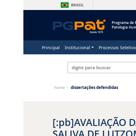
BRASIL
Programa de 
Patologia Hu
Principal
Institucional
Processos Seletivo
home
>
dissertações defendidas
[:pb]AVALIAÇÃO
SALIVA DE LUTZO