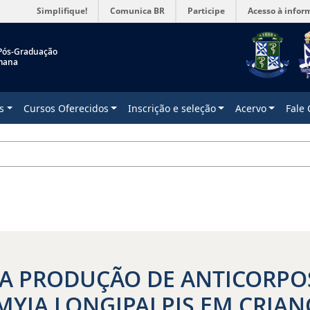
Simplifique!
Comunica BR
Participe
Acesso à infor
Pós-Graduação
mana
s
Cursos Oferecidos
Inscrição e seleção
Acervo
Fale
 DA PRODUÇÃO DE ANTICORPO
MYIA LONGIPALPIS EM CRIA