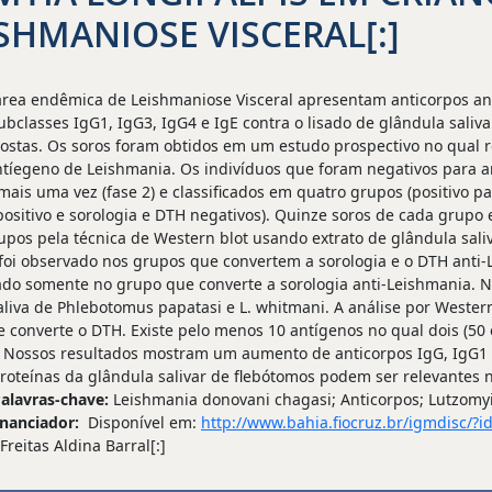
SHMANIOSE VISCERAL[:]
ea endêmica de Leishmaniose Visceral apresentam anticorpos anti-
bclasses IgG1, IgG3, IgG4 e IgE contra o lisado de glândula salivar
ostas. Os soros foram obtidos em um estudo prospectivo no qual rea
antíegeno de Leishmania. Os indivíduos que foram negativos para a
ais uma vez (fase 2) e classificados em quatro grupos (positivo par
positivo e sorologia e DTH negativos). Quinze soros de cada grupo
rupos pela técnica de Western blot usando extrato de glândula sa
iva foi observado nos grupos que convertem a sorologia e o DTH ant
vado somente no grupo que converte a sorologia anti-Leishmania.
 saliva de Phlebotomus papatasi e L. whitmani. A análise por West
converte o DTH. Existe pelo menos 10 antígenos no qual dois (50
. Nossos resultados mostram um aumento de anticorpos IgG, IgG1 e
proteínas da glândula salivar de flebótomos podem ser relevantes
alavras-chave:
Leishmania donovani chagasi; Anticorpos; Lutzomyi
inanciador:
Disponível em:
http://www.bahia.fiocruz.br/igmdisc/
reitas Aldina Barral[:]