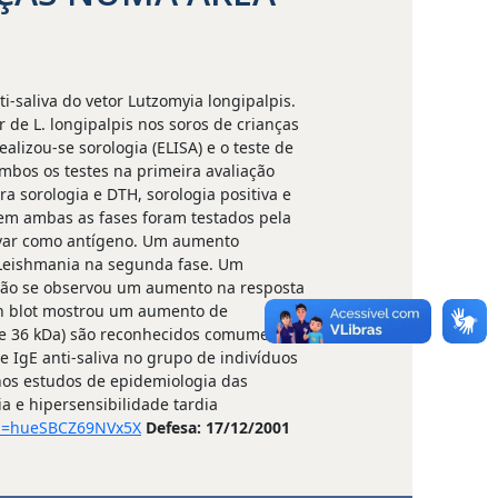
saliva do vetor Lutzomyia longipalpis.
 de L. longipalpis nos soros de crianças
lizou-se sorologia (ELISA) e o teste de
mbos os testes na primeira avaliação
a sorologia e DTH, sorologia positiva e
 em ambas as fases foram testados pela
livar como antígeno. Um aumento
i-Leishmania na segunda fase. Um
 Não se observou um aumento na resposta
ern blot mostrou um aumento de
 e 36 kDa) são reconhecidos comumente
 IgE anti-saliva no grupo de indivíduos
 nos estudos de epidemiologia das
a e hipersensibilidade tardia
?id=hueSBCZ69NVx5X
Defesa: 17/12/2001