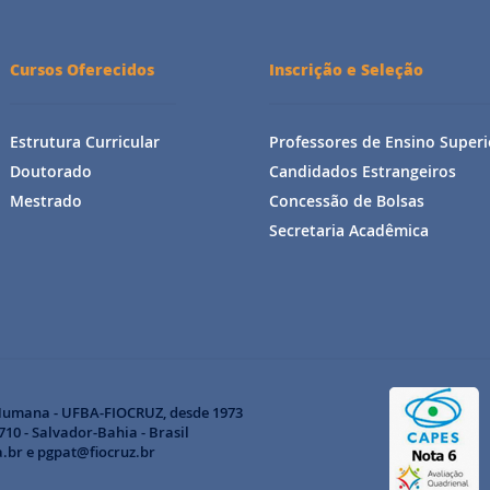
Cursos Oferecidos
Inscrição e Seleção
Estrutura Curricular
Professores de Ensino Superi
Doutorado
Candidados Estrangeiros
Mestrado
Concessão de Bolsas
Secretaria Acadêmica
Humana - UFBA-FIOCRUZ, desde 1973
10 - Salvador-Bahia - Brasil
a.br e pgpat@fiocruz.br