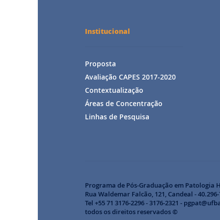
Institucional
Proposta
Avaliação CAPES 2017-2020
Contextualização
Áreas de Concentração
Linhas de Pesquisa
Programa de Pós-Graduação em Patologia 
Rua Waldemar Falcão, 121, Candeal - 40.296-7
Tel +55 71 3176-2296 - 3176-2321 - pgpat@ufb
todos os direitos reservados ©